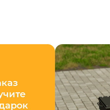
аказ
учите
одарок