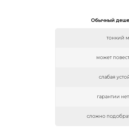
Обычный деше
тонкий м
может повест
слабая усто
гарантии нет
сложно подобрат