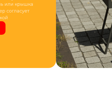
ль или крышка
р согласует
кой