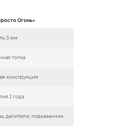
Просто Огонь»
ль 3 мм
нная топка
ая конструкция
тия 2 года
ы, делители, подказанник