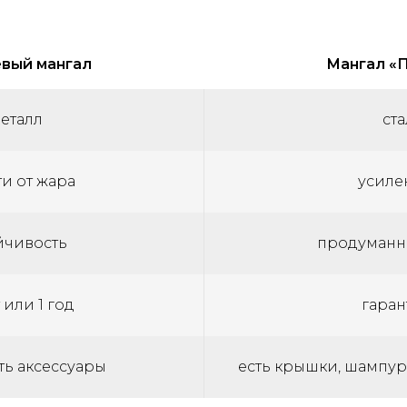
вый мангал
Мангал «
еталл
ста
и от жара
усиле
йчивость
продуманн
 или 1 год
гаран
ь аксессуары
есть крышки, шампур