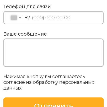
Партнёрам
Статьи
Реквизиты
Контакты
Политика
ООО "Просто Огонь"
конфиденциальности
ИНН 7725345245
ОГРН 5167746451494
2026 © Просто Огонь