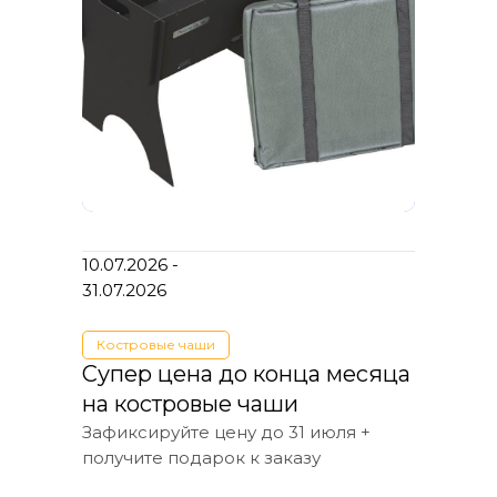
10.07.2026 -
Вы можете сделать заказ оставив заявку
на сайте или позвонив по телефону
+7
31.07.2026
(913) 008 38 58
С вами свяжется наш менеджер
Костровые чаши
и ответит на все ваши вопросы.
Супер цена до конца месяца
на костровые чаши
Связаться с нами по любому
Зафиксируйте цену до 31 июля +
вопросу
получите подарок к заказу
Вы можете задать любой вопрос на тему