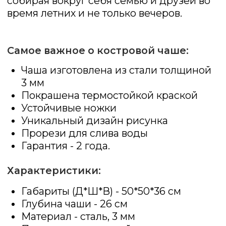
Свяжитесь с нами
+7 (913) 008 38 58
info@prosto-ogon.ru
О нас
Важное
О компании
Оплата и доставка
Акции
Гарантии
Партнёрам
Статьи
Реквизиты
Контакты
Политика
ООО "Просто Огонь"
конфиденциальности
ИНН 7725345245
ОГРН 5167746451494
2026 © Просто Огонь