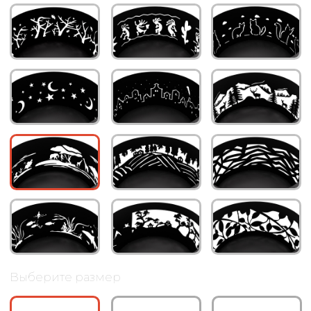
Доставка по Москве и МО
3-5 дней после оплаты заказа
Забрать на складе
140411, Московская область, г.
Коломна, Озерский проезд, д.6а
ПН-ПТ с 8:00 до 17:00.
ОПИСАНИЕ ТОВАРА
Описание
Круглая костровая чаша "Саванна"
диаметром 50 см будет отлично
смотреться на дачном участке.
Обогревая теплом и играя пламенем,
сквозь уникальный рисунок боковой
стенки, костровая чаша станет отличным
центром притяжения на вашем участке,