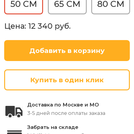
собирая вокруг себя семью и друзей во
время летних и не только вечеров.
Самое важное о костровой чаше:
Чаша изготовлена из стали толщиной
3 мм
Покрашена термостойкой краской
Устойчивые ножки
Уникальный дизайн рисунка
Прорези для слива воды
Гарантия - 2 года.
Характеристики:
Габариты (Д*Ш*В) - 50*50*36 см
Глубина чаши - 26 см
Материал - сталь, 3 мм
Покраска - термостойкая краска, цвет
черный
Вес - 15 кг
Комплектация:
Костровая чаша 50 см - 1 шт.
Паспорт изделия - 1 шт.